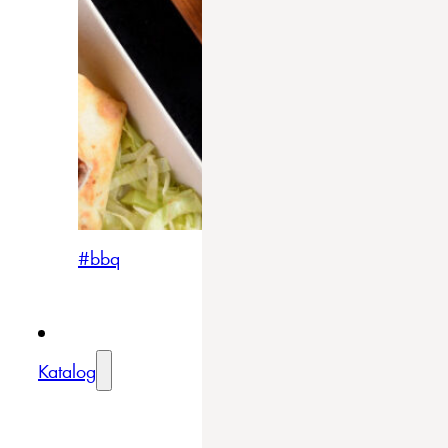
#bbq
Katalog