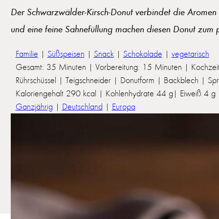
Der Schwarzwälder-Kirsch-Donut verbindet die Aromen e
und eine feine Sahnefüllung machen diesen Donut zum 
Familie
|
Süßspeisen
|
Snack
|
Schokolade
|
vegetarisch
Gesamt: 35 Minuten | Vorbereitung: 15 Minuten | Kochzei
Rührschüssel | Teigschneider | Donutform | Backblech | Spr
Kaloriengehalt 290 kcal | Kohlenhydrate 44 g| Eiweiß 4 g | 
Ganzjährig
|
Deutschland
|
Europa