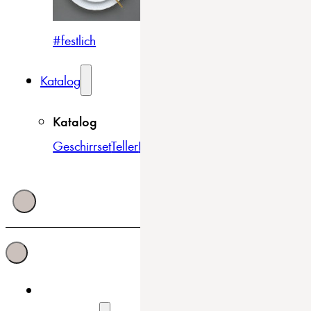
#festlich
#traditionell
#modern
Katalog
Katalog
Geschirrset
Teller
Bowls & Schüsseln
Becher & Tass