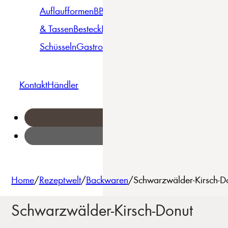
Auflaufformen
BBQ
Becher
Gläser
Pizza &
& Tassen
Besteck
Bowls &
Pasta
Platten
Teller
Seri
Schüsseln
Gastro
Geschirrset
Kontakt
Händler
Home
/
Rezeptwelt
/
Backwaren
/
Schwarzwälder-Kirsch-Do
Schwarzwälder-Kirsch-Donut