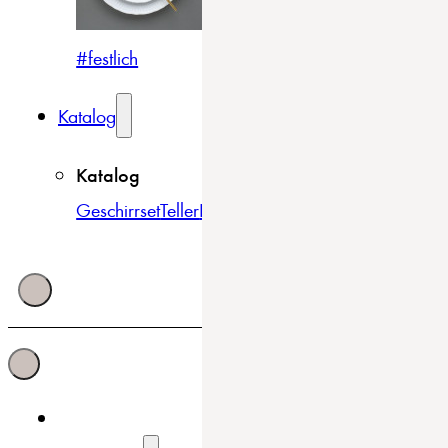
#festlich
#traditionell
#modern
Katalog
Katalog
Geschirrset
Teller
Bowls & Schüsseln
Becher & Tass