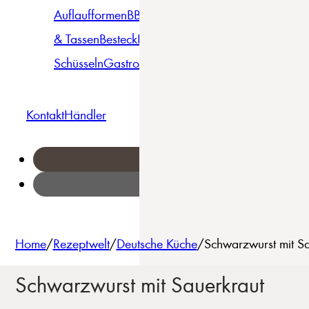
Auflaufformen
BBQ
Becher
Gläser
Pizza &
& Tassen
Besteck
Bowls &
Pasta
Platten
Teller
Seri
Schüsseln
Gastro
Geschirrset
Kontakt
Händler
Home
/
Rezeptwelt
/
Deutsche Küche
/
Schwarzwurst mit Sa
Schwarzwurst mit Sauerkraut