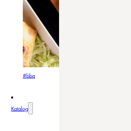
#bbq
Katalog