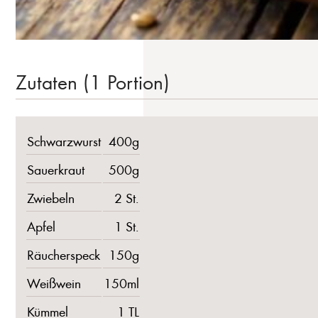
Zutaten (1 Portion)
Schwarzwurst
400g
Sauerkraut
500g
Zwiebeln
2 St.
Apfel
1 St.
Räucherspeck
150g
Weißwein
150ml
Kümmel
1 TL