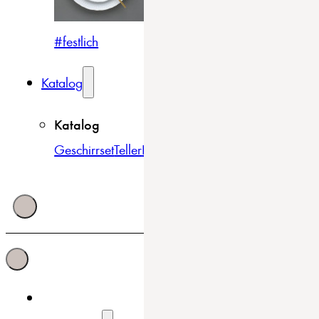
#festlich
#traditionell
#modern
Katalog
Katalog
Geschirrset
Teller
Bowls & Schüsseln
Becher & Tass