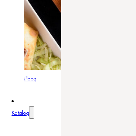
#bbq
Katalog