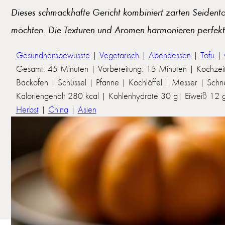
Dieses schmackhafte Gericht kombiniert zarten Seidento
möchten. Die Texturen und Aromen harmonieren perfekt 
Gesundheitsbewusste
|
Vegetarisch
|
Abendessen
|
Tofu
|
Gesamt: 45 Minuten | Vorbereitung: 15 Minuten | Kochzei
Backofen | Schüssel | Pfanne | Kochlöffel | Messer | Schn
Kaloriengehalt 280 kcal | Kohlenhydrate 30 g| Eiweiß 12 g 
Herbst
|
China
|
Asien