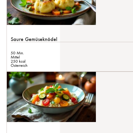
Saure Gemüseknödel
50 Min.
Mittel
250 kcal
Österreich