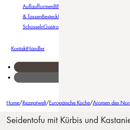
Auflaufformen
BBQ
Becher
Gläser
Pizza &
& Tassen
Besteck
Bowls &
Pasta
Platten
Teller
Seri
Schüsseln
Gastro
Geschirrset
Kontakt
Händler
Home
/
Rezeptwelt
/
Europäische Küche
/
Aromen des Norden
Seidentofu mit Kürbis und Kastani