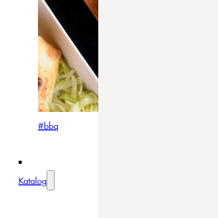
#bbq
Katalog