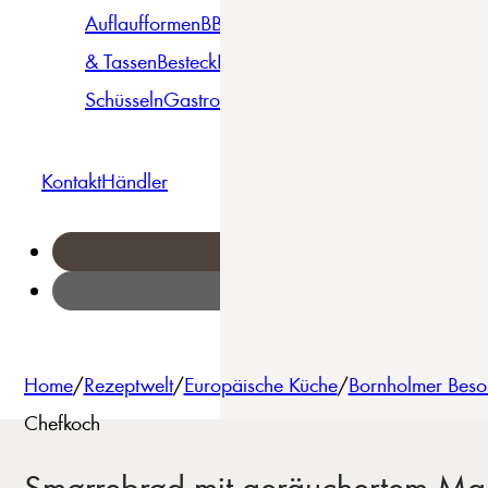
Auflaufformen
BBQ
Becher
Gläser
Pizza &
& Tassen
Besteck
Bowls &
Pasta
Platten
Teller
Seri
Schüsseln
Gastro
Geschirrset
Kontakt
Händler
Home
/
Rezeptwelt
/
Europäische Küche
/
Bornholmer Beso
Chefkoch
Smørrebrød mit geräuchertem Makr