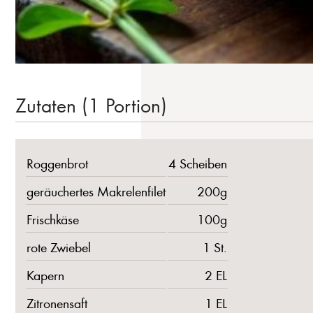
Zutaten (1 Portion)
Roggenbrot
4 Scheiben
geräuchertes Makrelenfilet
200g
Frischkäse
100g
rote Zwiebel
1 St.
Kapern
2 EL
Zitronensaft
1 EL