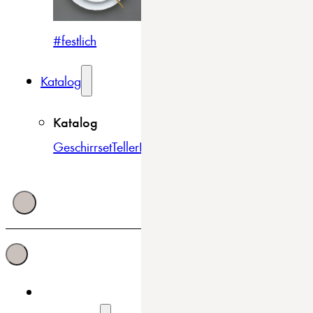
#festlich
#traditionell
#modern
Katalog
Katalog
Geschirrset
Teller
Bowls & Schüsseln
Becher & Tass