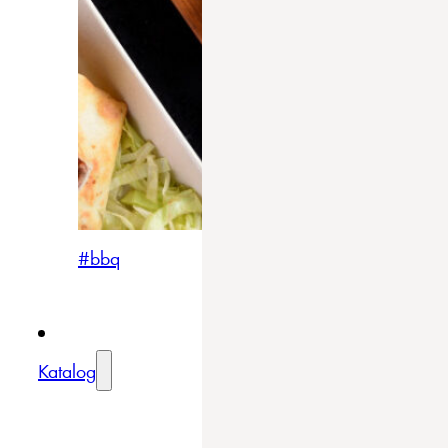
#bbq
Katalog