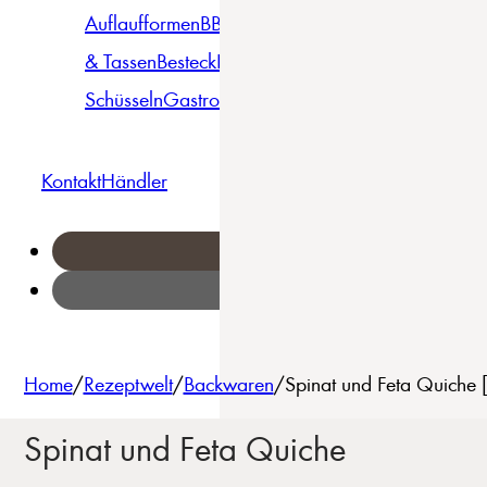
Auflaufformen
BBQ
Becher
Gläser
Pizza &
& Tassen
Besteck
Bowls &
Pasta
Platten
Teller
Seri
Schüsseln
Gastro
Geschirrset
Kontakt
Händler
Home
/
Rezeptwelt
/
Backwaren
/
Spinat und Feta Quiche 
Spinat und Feta Quiche