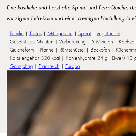
Eine köstliche und herzhafte Spinat und Feta Quiche, di
würzigem Feta-Käse und einer cremigen Eierfüllung in e
Familie
|
Tartes
|
Mittagessen
|
Spinat
|
vegetarisch
Gesamt: 55 Minuten | Vorbereitung: 15 Minuten | Kochzei
Quicheform | Pfanne | Rührschüssel | Backofen | Küchenme
Kaloriengehalt 320 kcal | Kohlenhydrate 24 g| Eiweiß 10 g 
Ganzjährig
|
Frankreich
|
Europa