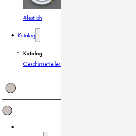
#festlich
#traditionell
#modern
Katalog
Katalog
Geschirrset
Teller
Bowls & Schüsseln
Becher & Tass