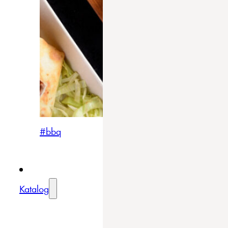
#bbq
Katalog