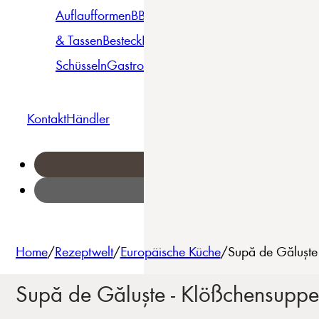
Auflaufformen
BBQ
Becher
Gläser
Pizza &
& Tassen
Besteck
Bowls &
Pasta
Platten
Teller
Seri
Schüsseln
Gastro
Geschirrset
Kontakt
Händler
Home
/
Rezeptwelt
/
Europäische Küche
/
Supă de Găluște
Supă de Găluște - Klößchensuppe