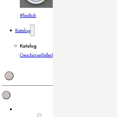
#festlich
#traditionell
#modern
Katalog
Katalog
Geschirrset
Teller
Bowls & Schüsseln
Becher & Tass