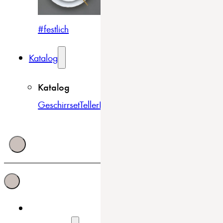
#festlich
#traditionell
#modern
Katalog
Katalog
Geschirrset
Teller
Bowls & Schüsseln
Becher & Tass