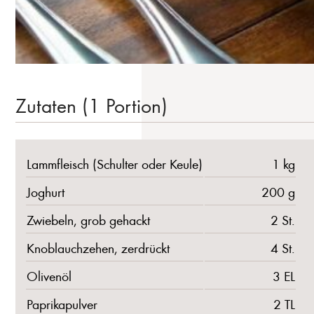
Zutaten (1 Portion)
Lammfleisch (Schulter oder Keule)
1 kg
Joghurt
200 g
Zwiebeln, grob gehackt
2 St.
Knoblauchzehen, zerdrückt
4 St.
Olivenöl
3 EL
Paprikapulver
2 TL