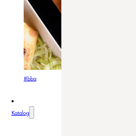
#bbq
Katalog