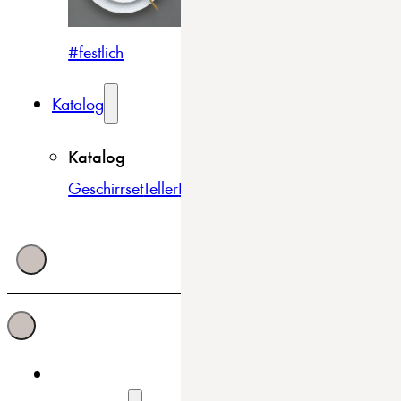
#festlich
#traditionell
#modern
Katalog
Katalog
Geschirrset
Teller
Bowls & Schüsseln
Becher & Tass