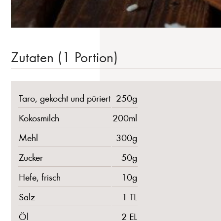
Zutaten (1 Portion)
Taro, gekocht und püriert
250g
Kokosmilch
200ml
Mehl
300g
Zucker
50g
Hefe, frisch
10g
Salz
1 TL
Öl
2 EL