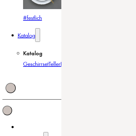
#festlich
#traditionell
#modern
Katalog
Katalog
Geschirrset
Teller
Bowls & Schüsseln
Becher & Tass