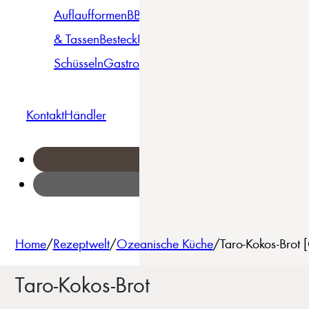
Auflaufformen
BBQ
Becher
Gläser
Pizza &
& Tassen
Besteck
Bowls &
Pasta
Platten
Teller
Seri
Schüsseln
Gastro
Geschirrset
Kontakt
Händler
Home
/
Rezeptwelt
/
Ozeanische Küche
/
Taro-Kokos-Brot 
Taro-Kokos-Brot