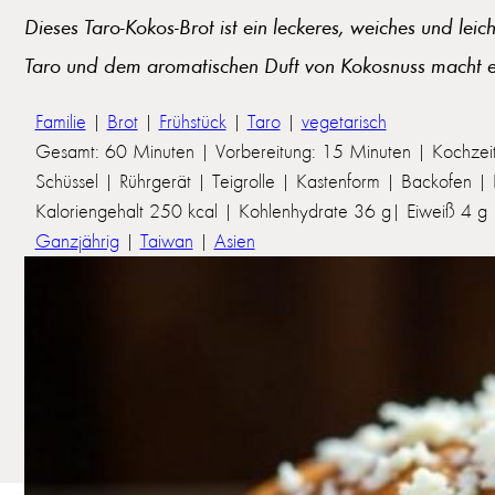
Dieses Taro-Kokos-Brot ist ein leckeres, weiches und le
Taro und dem aromatischen Duft von Kokosnuss macht es z
Familie
|
Brot
|
Frühstück
|
Taro
|
vegetarisch
Gesamt: 60 Minuten | Vorbereitung: 15 Minuten | Kochzei
Schüssel | Rührgerät | Teigrolle | Kastenform | Backofen
Kaloriengehalt 250 kcal | Kohlenhydrate 36 g| Eiweiß 4 g | 
Ganzjährig
|
Taiwan
|
Asien