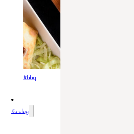
#bbq
Katalog