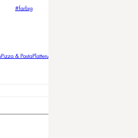
#farbig
#weiss
#nordicstyle
n
Pizza & Pasta
Platten
Auflaufformen
Gläser
Gastro
BBQ
Bestec