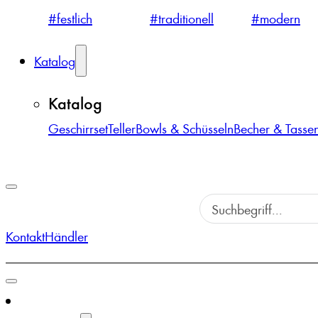
#festlich
#traditionell
#modern
Katalog
Katalog
Geschirrset
Teller
Bowls & Schüsseln
Becher & Tasse
Kontakt
Händler