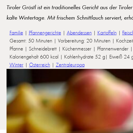
Tiroler Gröstl ist ein traditionelles Gericht aus der Tiro
kalte Wintertage. Mit frischem Schnittlauch serviert, er
Familie
|
Pfannengerichte
|
Abendessen
|
Kartoffeln
|
fleisc
Gesamt: 50 Minuten | Vorbereitung: 20 Minuten | Kochzei
Pfanne | Schneidebrett | Küchenmesser | Pfannenwender | 
Kaloriengehalt 600 kcal | Kohlenhydrate 52 g| Eiweiß 24 g 
Winter
|
Österreich
|
Zentraleuropa