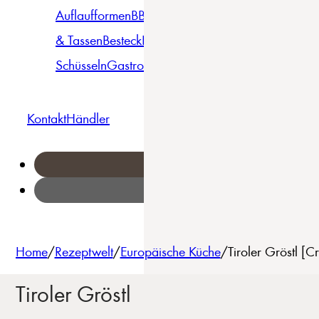
Auflaufformen
BBQ
Becher
Gläser
Pizza &
& Tassen
Besteck
Bowls &
Pasta
Platten
Teller
Seri
Schüsseln
Gastro
Geschirrset
Kontakt
Händler
Home
/
Rezeptwelt
/
Europäische Küche
/
Tiroler Gröstl [
Tiroler Gröstl