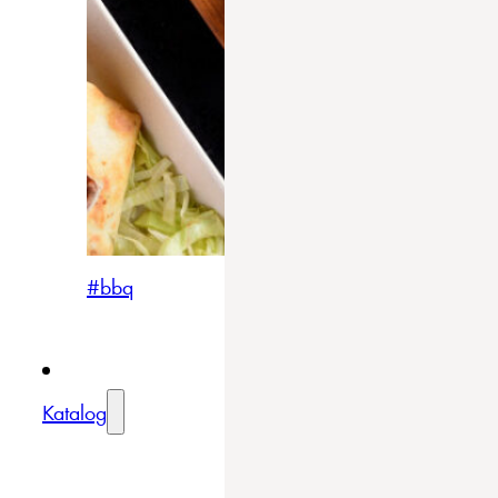
#bbq
Katalog