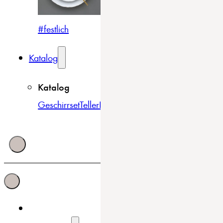
#festlich
#traditionell
#modern
Katalog
Katalog
Geschirrset
Teller
Bowls & Schüsseln
Becher & Tass