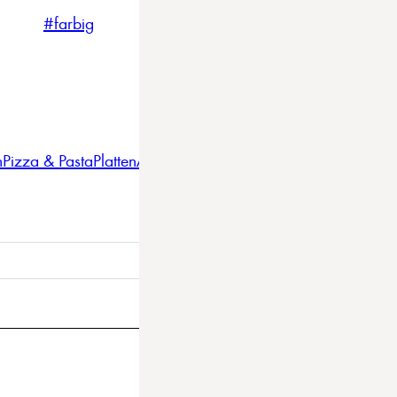
#farbig
#weiss
#nordicstyle
n
Pizza & Pasta
Platten
Auflaufformen
Gläser
Gastro
BBQ
Bestec