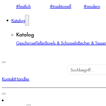
#festlich
#traditionell
#modern
Katalog
Katalog
Geschirrset
Teller
Bowls & Schüsseln
Becher & Tasse
Kontakt
Händler