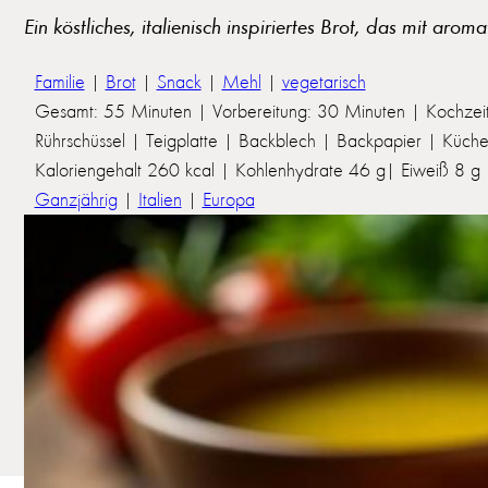
Ein köstliches, italienisch inspiriertes Brot, das mit a
Familie
|
Brot
|
Snack
|
Mehl
|
vegetarisch
Gesamt: 55 Minuten | Vorbereitung: 30 Minuten | Kochzei
Rührschüssel | Teigplatte | Backblech | Backpapier | Küch
Kaloriengehalt 260 kcal | Kohlenhydrate 46 g| Eiweiß 8 g | 
Ganzjährig
|
Italien
|
Europa