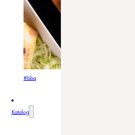
#bbq
Katalog