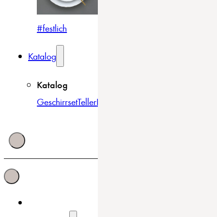
#festlich
#traditionell
#modern
Katalog
Katalog
Geschirrset
Teller
Bowls & Schüsseln
Becher & Tass