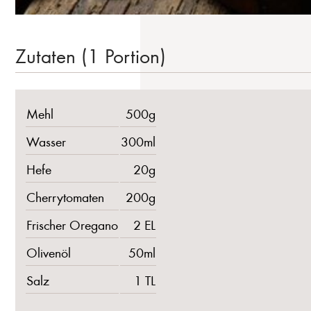
Zutaten (1 Portion)
Mehl
500g
Wasser
300ml
Hefe
20g
Cherrytomaten
200g
Frischer Oregano
2 EL
Olivenöl
50ml
Salz
1 TL