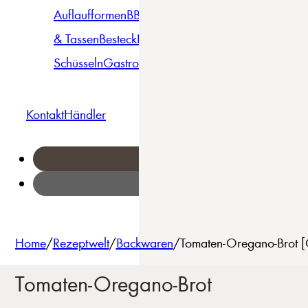
Auflaufformen
BBQ
Becher
Gläser
Pizza &
& Tassen
Besteck
Bowls &
Pasta
Platten
Teller
Seri
Schüsseln
Gastro
Geschirrset
Kontakt
Händler
Home
/
Rezeptwelt
/
Backwaren
/
Tomaten-Oregano-Brot [
Tomaten-Oregano-Brot