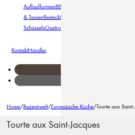
Auflaufformen
BBQ
Becher
Gläser
Pizza &
& Tassen
Besteck
Bowls &
Pasta
Platten
Teller
Seri
Schüsseln
Gastro
Geschirrset
Kontakt
Händler
Home
/
Rezeptwelt
/
Europäische Küche
/
Tourte aux Saint
Tourte aux Saint-Jacques