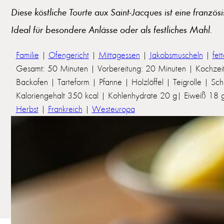
Diese köstliche Tourte aux Saint-Jacques ist eine franz
Ideal für besondere Anlässe oder als festliches Mahl.
Familie
|
Ofengericht
|
Mittagessen
|
Jakobsmuscheln
|
fet
Gesamt: 50 Minuten | Vorbereitung: 20 Minuten | Kochzei
Backofen | Tarteform | Pfanne | Holzlöffel | Teigrolle | Sc
Kaloriengehalt 350 kcal | Kohlenhydrate 20 g| Eiweiß 18 g 
Herbst
|
Frankreich
|
Westeuropa