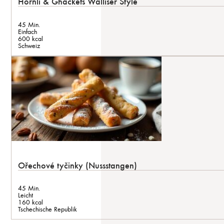
Hörnli & Ghackets Walliser Style
45 Min.
Einfach
600 kcal
Schweiz
Ořechové tyčinky (Nussstangen)
45 Min.
Leicht
160 kcal
Tschechische Republik