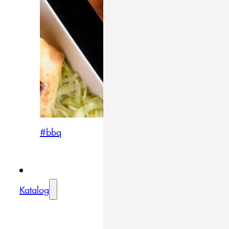
#bbq
Katalog