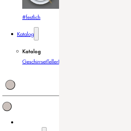
#festlich
#traditionell
#modern
Katalog
Katalog
Geschirrset
Teller
Bowls & Schüsseln
Becher & Tass