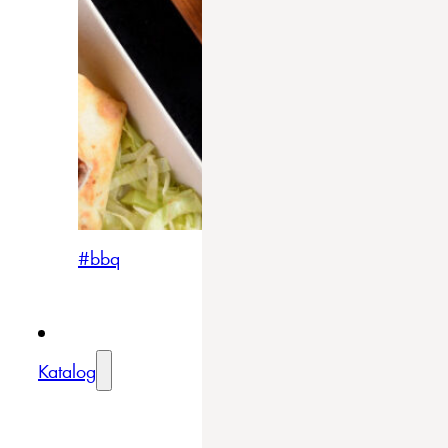
#bbq
Katalog