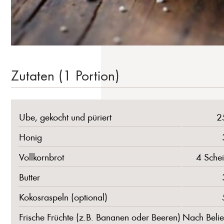
Zutaten (1 Portion)
Ube, gekocht und püriert
2
Honig
Vollkornbrot
4 Sche
Butter
Kokosraspeln (optional)
Frische Früchte (z.B. Bananen oder Beeren)
Nach Beli