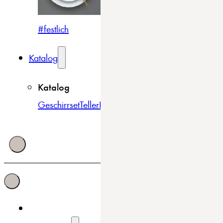
#festlich
#traditionell
#modern
Katalog
Katalog
Geschirrset
Teller
Bowls & Schüsseln
Becher & Tass