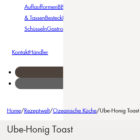
Auflaufformen
BBQ
Becher
Gläser
Pizza &
& Tassen
Besteck
Bowls &
Pasta
Platten
Teller
Seri
Schüsseln
Gastro
Geschirrset
Kontakt
Händler
Home
/
Rezeptwelt
/
Ozeanische Küche
/
Ube-Honig Toast 
Ube-Honig Toast