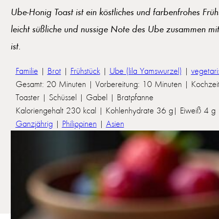
Ube-Honig Toast ist ein köstliches und farbenfrohes Fr
leicht süßliche und nussige Note des Ube zusammen mit
ist.
Familie
|
Brot
|
Frühstück
|
Ube (lila Yamswurzel)
|
vegetari
Gesamt: 20 Minuten | Vorbereitung: 10 Minuten | Kochzei
Toaster | Schüssel | Gabel | Bratpfanne
Kaloriengehalt 230 kcal | Kohlenhydrate 36 g| Eiweiß 4 g | 
Ganzjährig
|
Philippinen
|
Asien