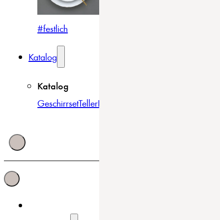
#festlich
#traditionell
#modern
Katalog
Katalog
Geschirrset
Teller
Bowls & Schüsseln
Becher & Tass