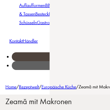
Auflaufformen
BBQ
Becher
Gläser
Pizza &
& Tassen
Besteck
Bowls &
Pasta
Platten
Teller
Seri
Schüsseln
Gastro
Geschirrset
Kontakt
Händler
Home
/
Rezeptwelt
/
Europäische Küche
/
Zeamă mit Makro
Zeamă mit Makronen