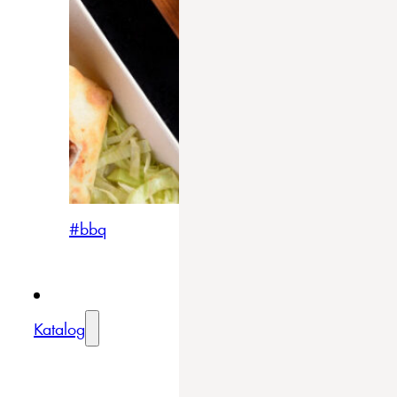
#bbq
Katalog