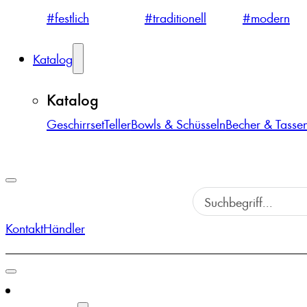
#festlich
#traditionell
#modern
Katalog
Katalog
Geschirrset
Teller
Bowls & Schüsseln
Becher & Tasse
Kontakt
Händler