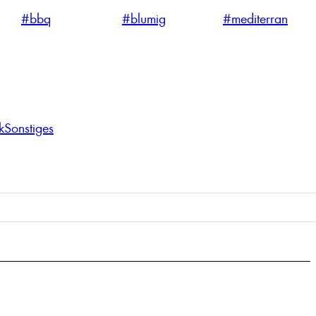
#bbq
#blumig
#mediterran
k
Sonstiges