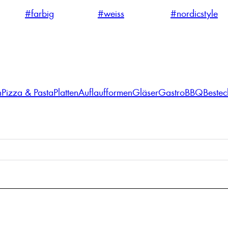
#farbig
#weiss
#nordicstyle
n
Pizza & Pasta
Platten
Auflaufformen
Gläser
Gastro
BBQ
Bestec