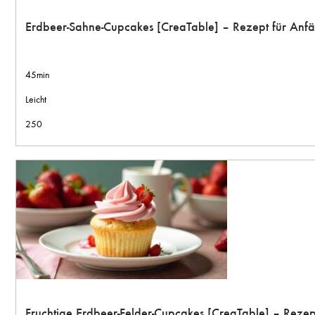
Erdbeer-Sahne-Cupcakes [CreaTable] – Rezept für Anf
45min
Leicht
250
Fruchtige Erdbeer-Felder-Cupcakes [CreaTable] – Reze