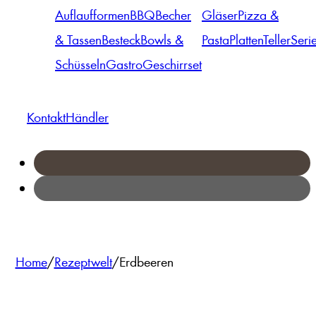
Auflaufformen
BBQ
Becher
Gläser
Pizza &
& Tassen
Besteck
Bowls &
Pasta
Platten
Teller
Seri
Schüsseln
Gastro
Geschirrset
Kontakt
Händler
Home
/
Rezeptwelt
/
Erdbeeren