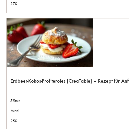
270
Erdbeer-Kokos-Profiteroles [CreaTable] – Rezept für A
55min
Mittel
250