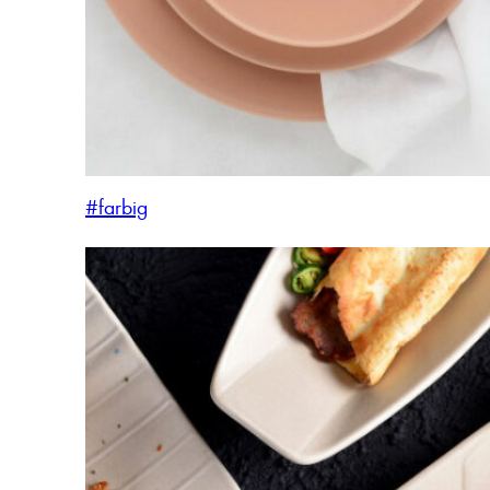
#farbig