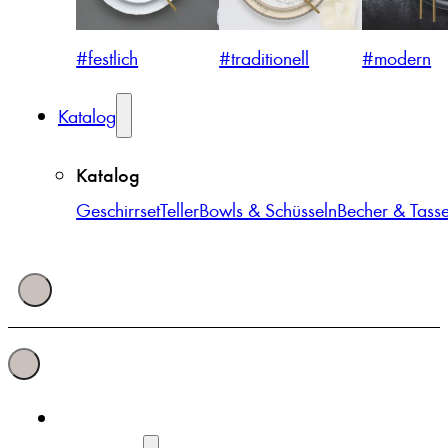
#festlich
#traditionell
#modern
Katalog
Katalog
Geschirrset
Teller
Bowls & Schüsseln
Becher & Tass