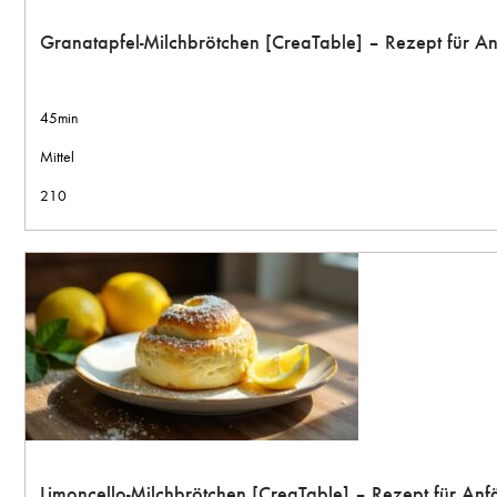
Granatapfel-Milchbrötchen [CreaTable] – Rezept für A
45min
Mittel
210
Limoncello-Milchbrötchen [CreaTable] – Rezept für An