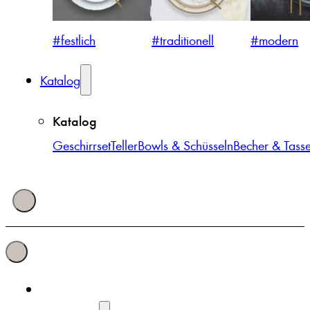
#festlich
#traditionell
#modern
Katalog
Katalog
Geschirrset
Teller
Bowls & Schüsseln
Becher & Tass