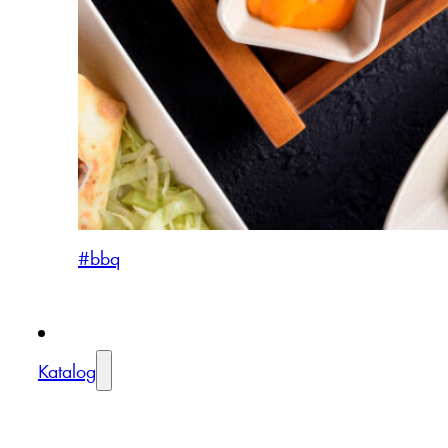
#bbq
Katalog