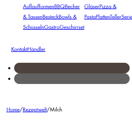
Auflaufformen
BBQ
Becher
Gläser
Pizza &
& Tassen
Besteck
Bowls &
Pasta
Platten
Teller
Seri
Schüsseln
Gastro
Geschirrset
Kontakt
Händler
Home
/
Rezeptwelt
/
Milch