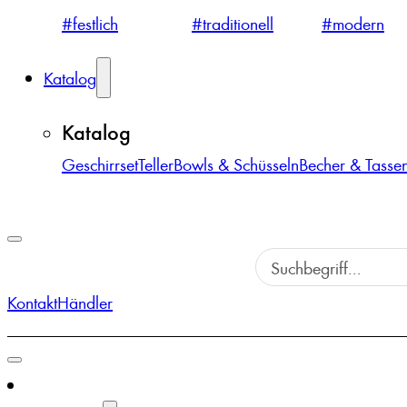
#festlich
#traditionell
#modern
Katalog
Katalog
Geschirrset
Teller
Bowls & Schüsseln
Becher & Tasse
Kontakt
Händler