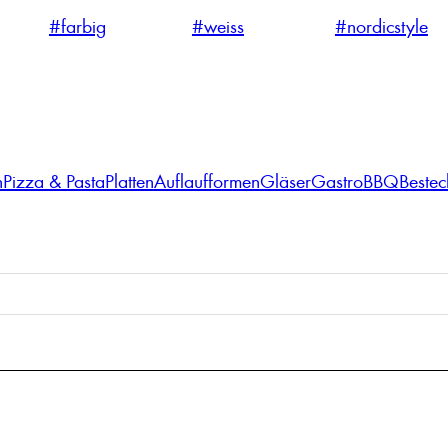
#farbig
#weiss
#nordicstyle
n
Pizza & Pasta
Platten
Auflaufformen
Gläser
Gastro
BBQ
Bestec