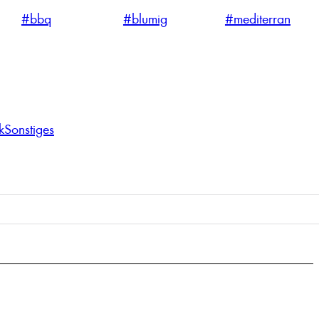
#bbq
#blumig
#mediterran
k
Sonstiges