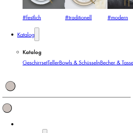
#festlich
#traditionell
#modern
Katalog
Katalog
Geschirrset
Teller
Bowls & Schüsseln
Becher & Tass