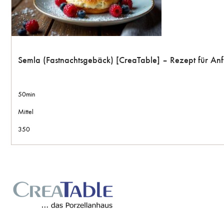
Semla (Fastnachtsgebäck) [CreaTable] – Rezept für An
50min
Mittel
350