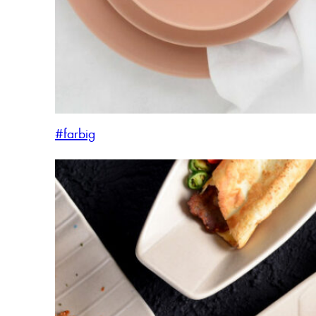
#farbig