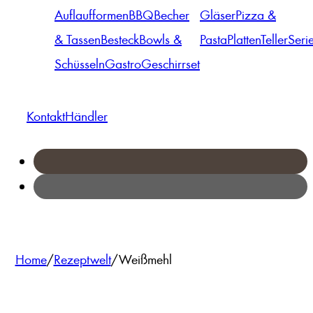
Auflaufformen
BBQ
Becher
Gläser
Pizza &
& Tassen
Besteck
Bowls &
Pasta
Platten
Teller
Seri
Schüsseln
Gastro
Geschirrset
Kontakt
Händler
Home
/
Rezeptwelt
/
Weißmehl