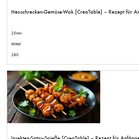
Heuschrecken-Gemüse-Wok [CreaTable] – Rezept für A
25min
Mittel
280
Insekten-Satay-Spieße [CreaTable] – Rezept für Anfän