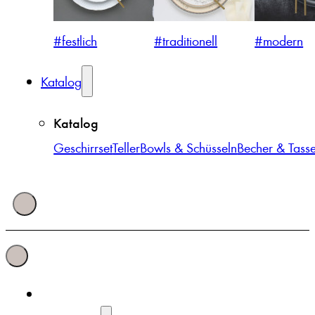
#festlich
#traditionell
#modern
Katalog
Katalog
Geschirrset
Teller
Bowls & Schüsseln
Becher & Tass