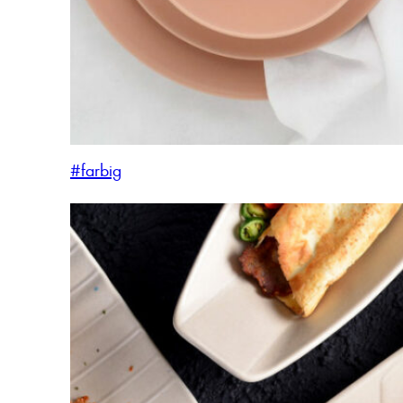
#farbig