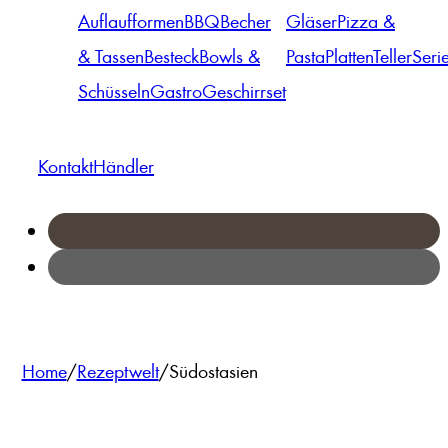
Auflaufformen
BBQ
Becher
Gläser
Pizza &
& Tassen
Besteck
Bowls &
Pasta
Platten
Teller
Seri
Schüsseln
Gastro
Geschirrset
Kontakt
Händler
Home
/
Rezeptwelt
/
Südostasien