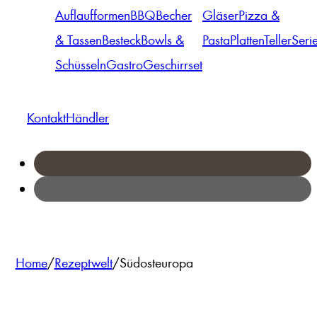
Auflaufformen
BBQ
Becher
Gläser
Pizza &
& Tassen
Besteck
Bowls &
Pasta
Platten
Teller
Seri
Schüsseln
Gastro
Geschirrset
Kontakt
Händler
Home
/
Rezeptwelt
/
Südosteuropa