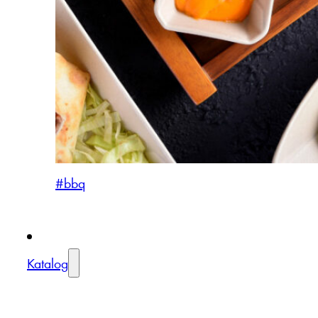
#bbq
Katalog