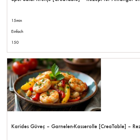
15min
Einfach
150
Karides Güveç – Garnelen-Kasserolle [CreaTable] – Re