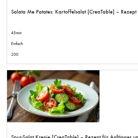
Salata Me Patates: Kartoffelsalat [CreaTable] – Rezep
45min
Einfach
200
Spur-Salat Krenje [CreaTable] – Rezept für Anfänger 