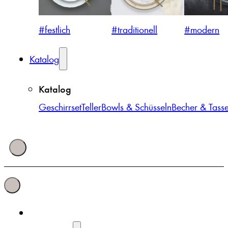
#festlich
#traditionell
#modern
Katalog
Katalog
Geschirrset
Teller
Bowls & Schüsseln
Becher & Tass