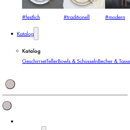
#festlich
#traditionell
#modern
Katalog
Katalog
Geschirrset
Teller
Bowls & Schüsseln
Becher & Tass