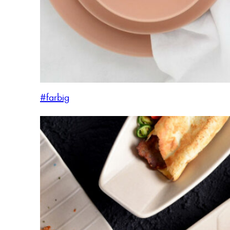
#farbig