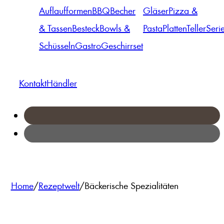
Auflaufformen
BBQ
Becher
Gläser
Pizza &
& Tassen
Besteck
Bowls &
Pasta
Platten
Teller
Seri
Schüsseln
Gastro
Geschirrset
Kontakt
Händler
Home
/
Rezeptwelt
/
Bäckerische Spezialitäten