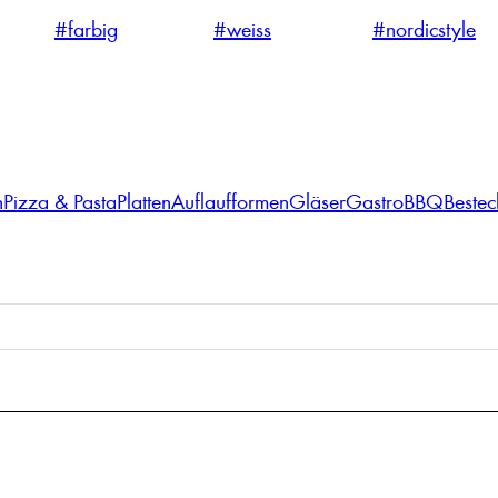
#farbig
#weiss
#nordicstyle
n
Pizza & Pasta
Platten
Auflaufformen
Gläser
Gastro
BBQ
Bestec