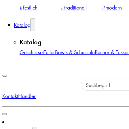
#festlich
#traditionell
#modern
Katalog
Katalog
Geschirrset
Teller
Bowls & Schüsseln
Becher & Tasse
Kontakt
Händler