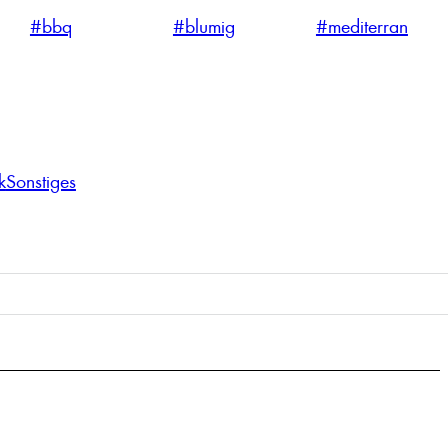
#bbq
#blumig
#mediterran
k
Sonstiges