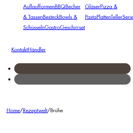
Auflaufformen
BBQ
Becher
Gläser
Pizza &
& Tassen
Besteck
Bowls &
Pasta
Platten
Teller
Seri
Schüsseln
Gastro
Geschirrset
Kontakt
Händler
Home
/
Rezeptwelt
/
Brühe