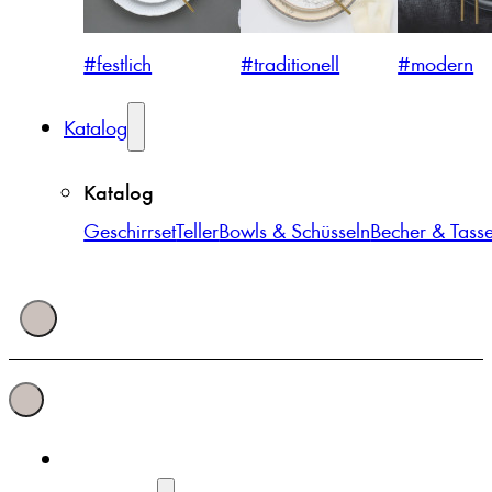
#festlich
#traditionell
#modern
Katalog
Katalog
Geschirrset
Teller
Bowls & Schüsseln
Becher & Tass