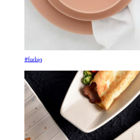
#farbig