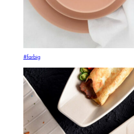
#farbig