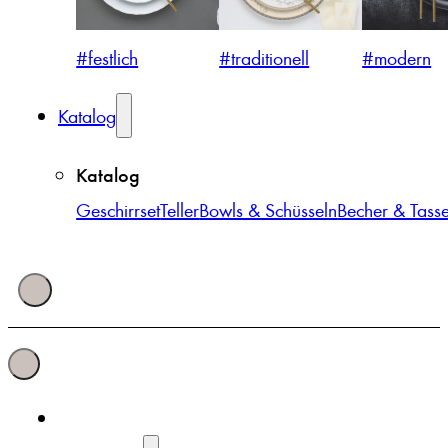
#festlich
#traditionell
#modern
Katalog
Katalog
Geschirrset
Teller
Bowls & Schüsseln
Becher & Tass