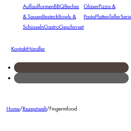
Auflaufformen
BBQ
Becher
Gläser
Pizza &
& Tassen
Besteck
Bowls &
Pasta
Platten
Teller
Seri
Schüsseln
Gastro
Geschirrset
Kontakt
Händler
Home
/
Rezeptwelt
/
Fingermfood