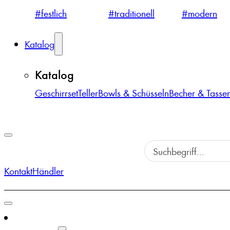
#festlich
#traditionell
#modern
Katalog
Katalog
Geschirrset
Teller
Bowls & Schüsseln
Becher & Tasse
Kontakt
Händler