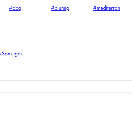
#bbq
#blumig
#mediterran
k
Sonstiges