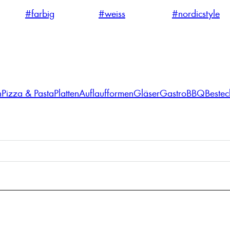
#farbig
#weiss
#nordicstyle
n
Pizza & Pasta
Platten
Auflaufformen
Gläser
Gastro
BBQ
Bestec