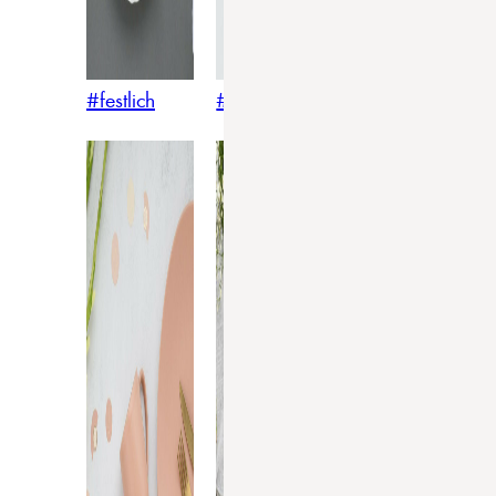
#festlich
#traditionell
#modern