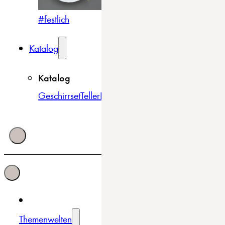
#festlich
#traditionell
#modern
Katalog
Katalog
Geschirrset
Teller
Bowls & Schüsseln
Becher & Tass
Themenwelten