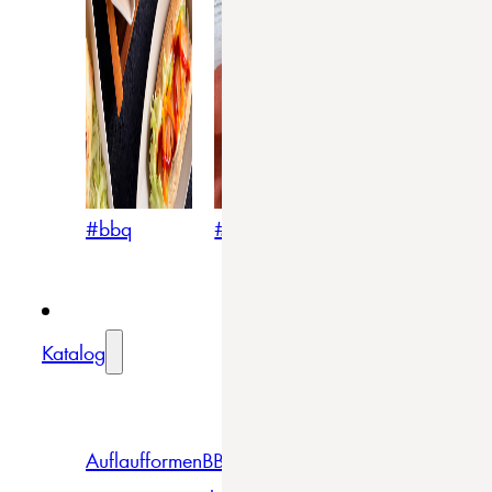
#bbq
#blumig
#mediterran
Katalog
Auflaufformen
BBQ
Becher
Gläser
Pizza &