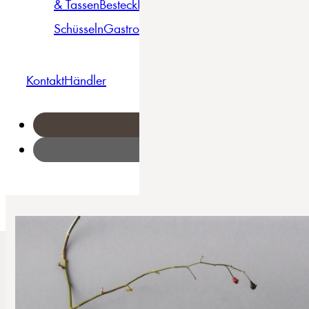
& Tassen
Besteck
Bowls &
Pasta
Platten
Teller
Seri
Schüsseln
Gastro
Geschirrset
Kontakt
Händler
Home
/
Stack - Kombiservice 16-tlg