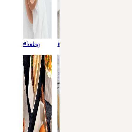
#farbig
#weiss
#nordicstyle