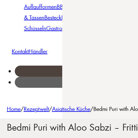
Auflaufformen
BBQ
Becher
Gläser
Pizza &
& Tassen
Besteck
Bowls &
Pasta
Platten
Teller
Seri
Schüsseln
Gastro
Geschirrset
Kontakt
Händler
Home
/
Rezeptwelt
/
Asiatische Küche
/
Bedmi Puri with Alo
Bedmi Puri with Aloo Sabzi – Fritt