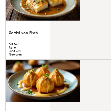
Satsivi von Fisch
50 Min.
Mittel
320 kcal
Georgien