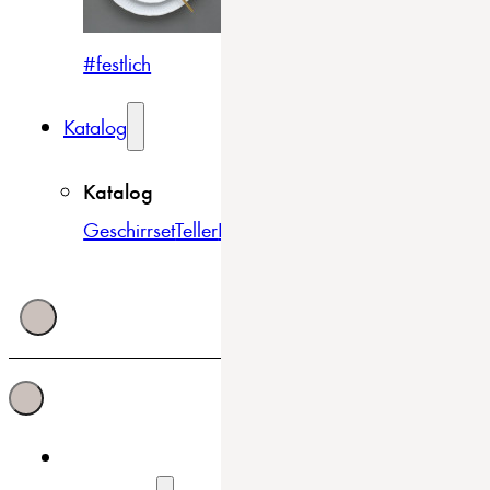
#festlich
#traditionell
#modern
Katalog
Katalog
Geschirrset
Teller
Bowls & Schüsseln
Becher & Tass