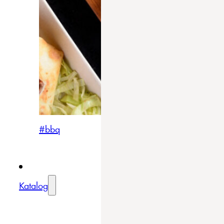
#bbq
Katalog