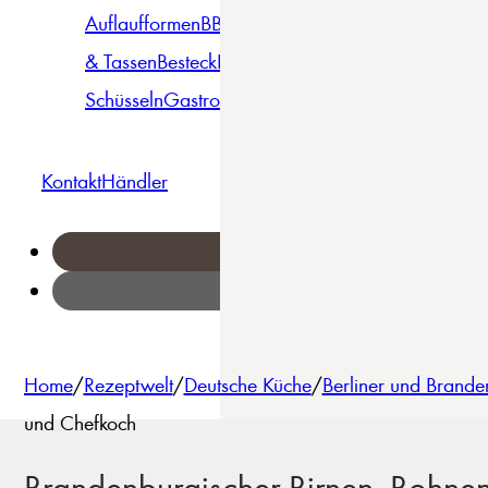
Auflaufformen
BBQ
Becher
Gläser
Pizza &
& Tassen
Besteck
Bowls &
Pasta
Platten
Teller
Seri
Schüsseln
Gastro
Geschirrset
Kontakt
Händler
Home
/
Rezeptwelt
/
Deutsche Küche
/
Berliner und Brande
und Chefkoch
Brandenburgischer Birnen, Bohnen