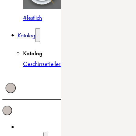
#festlich
#traditionell
#modern
Katalog
Katalog
Geschirrset
Teller
Bowls & Schüsseln
Becher & Tass