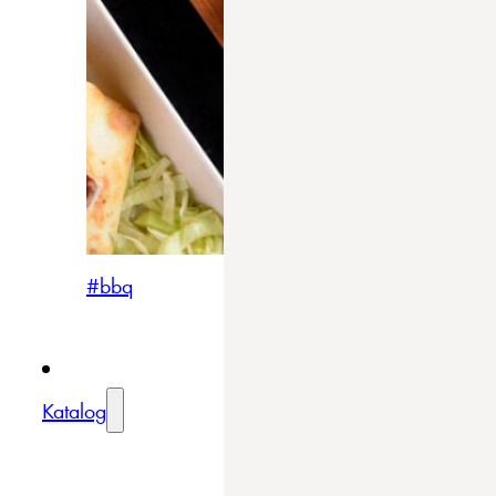
#bbq
Katalog