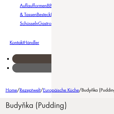
Auflaufformen
BBQ
Becher
Gläser
Pizza &
& Tassen
Besteck
Bowls &
Pasta
Platten
Teller
Seri
Schüsseln
Gastro
Geschirrset
Kontakt
Händler
Home
/
Rezeptwelt
/
Europäische Küche
/
Budyňka (Puddin
Budyňka (Pudding)