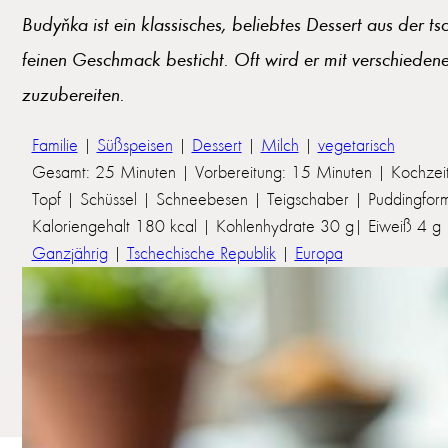
Budyňka ist ein klassisches, beliebtes Dessert aus der 
feinen Geschmack besticht. Oft wird er mit verschieden
zuzubereiten.
Familie
|
Süßspeisen
|
Dessert
|
Milch
|
vegetarisch
Gesamt: 25 Minuten | Vorbereitung: 15 Minuten | Kochzei
Topf | Schüssel | Schneebesen | Teigschaber | Puddingfor
Kaloriengehalt 180 kcal | Kohlenhydrate 30 g| Eiweiß 4 g | 
Ganzjährig
|
Tschechische Republik
|
Europa