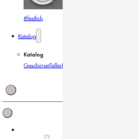
#festlich
#traditionell
#modern
Katalog
Katalog
Geschirrset
Teller
Bowls & Schüsseln
Becher & Tass