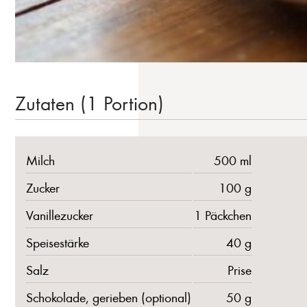
Zutaten (1 Portion)
Milch
500 ml
Zucker
100 g
Vanillezucker
1 Päckchen
Speisestärke
40 g
Salz
Prise
Schokolade, gerieben (optional)
50 g