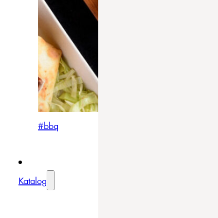
#bbq
Katalog