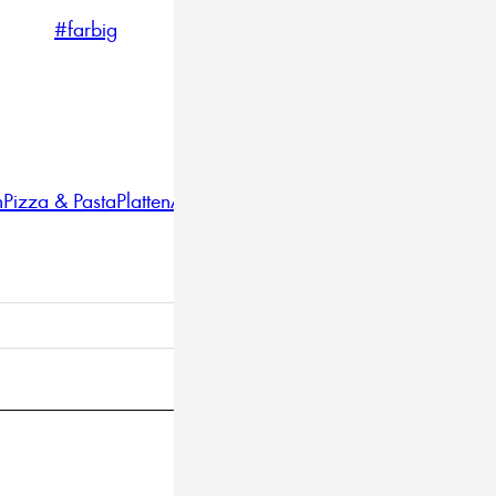
#farbig
#weiss
#nordicstyle
n
Pizza & Pasta
Platten
Auflaufformen
Gläser
Gastro
BBQ
Bestec