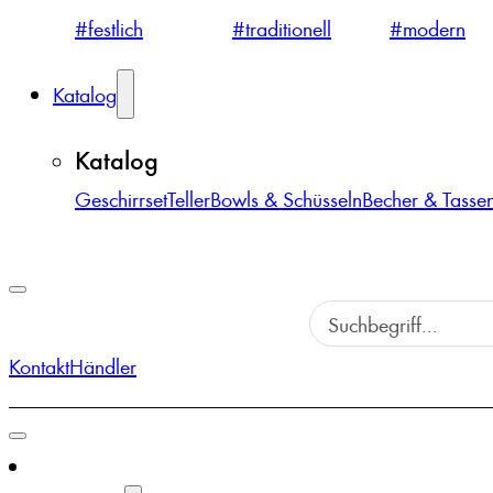
#festlich
#traditionell
#modern
Katalog
Katalog
Geschirrset
Teller
Bowls & Schüsseln
Becher & Tasse
Kontakt
Händler