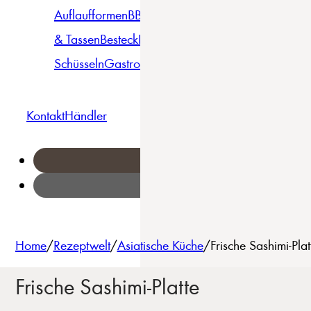
Auflaufformen
BBQ
Becher
Gläser
Pizza &
& Tassen
Besteck
Bowls &
Pasta
Platten
Teller
Seri
Schüsseln
Gastro
Geschirrset
Kontakt
Händler
Home
/
Rezeptwelt
/
Asiatische Küche
/
Frische Sashimi-Pl
Frische Sashimi-Platte