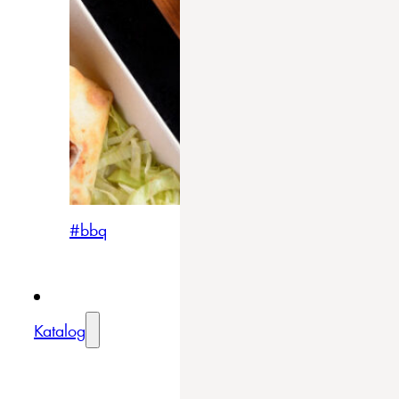
#bbq
Katalog