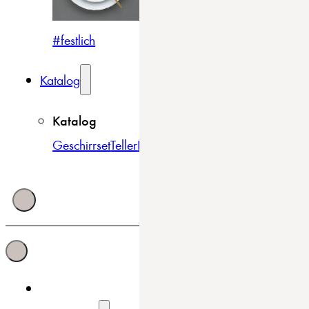
#festlich
#traditionell
#modern
Katalog
Katalog
Geschirrset
Teller
Bowls & Schüsseln
Becher & Tass