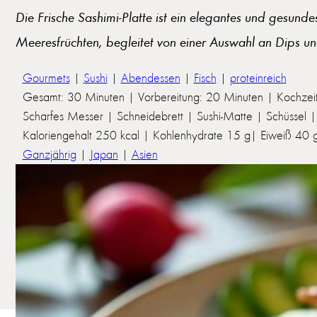
Die Frische Sashimi-Platte ist ein elegantes und gesund
Meeresfrüchten, begleitet von einer Auswahl an Dips un
Gourmets
|
Sushi
|
Abendessen
|
Fisch
|
proteinreich
Gesamt: 30 Minuten | Vorbereitung: 20 Minuten | Kochzei
Scharfes Messer | Schneidebrett | Sushi-Matte | Schüssel | 
Kaloriengehalt 250 kcal | Kohlenhydrate 15 g| Eiweiß 40 g 
Ganzjährig
|
Japan
|
Asien