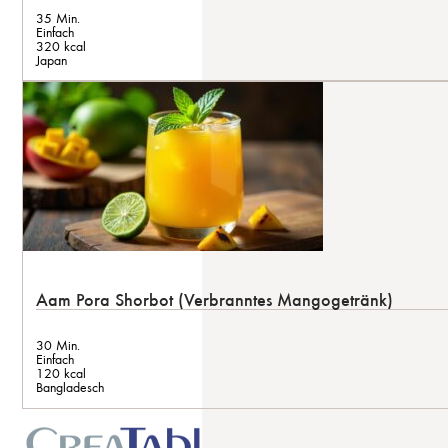
35 Min.
Einfach
320 kcal
Japan
Aam Pora Shorbot (Verbranntes Mangogetränk)
30 Min.
Einfach
120 kcal
Bangladesch