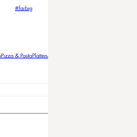
#farbig
#weiss
#nordicstyle
n
Pizza & Pasta
Platten
Auflaufformen
Gläser
Gastro
BBQ
Bestec