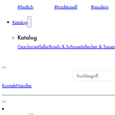
#festlich
#traditionell
#modern
Katalog
Katalog
Geschirrset
Teller
Bowls & Schüsseln
Becher & Tasse
Kontakt
Händler