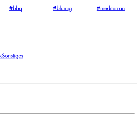
#bbq
#blumig
#mediterran
k
Sonstiges