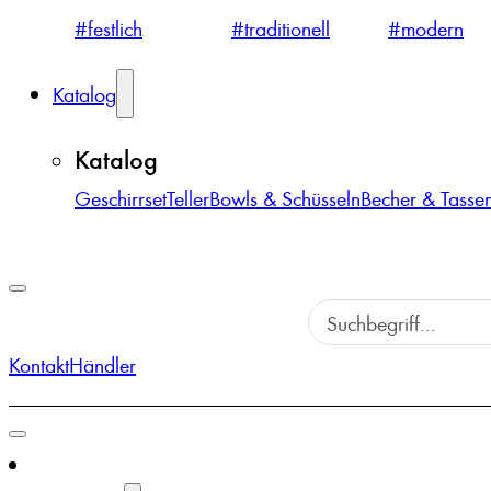
#festlich
#traditionell
#modern
Katalog
Katalog
Geschirrset
Teller
Bowls & Schüsseln
Becher & Tasse
Kontakt
Händler