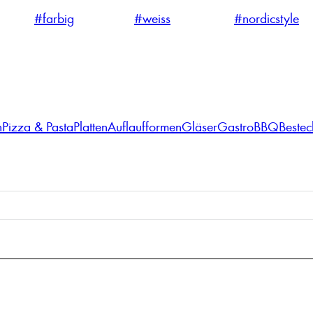
#farbig
#weiss
#nordicstyle
n
Pizza & Pasta
Platten
Auflaufformen
Gläser
Gastro
BBQ
Bestec