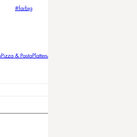
#farbig
#weiss
#nordicstyle
n
Pizza & Pasta
Platten
Auflaufformen
Gläser
Gastro
BBQ
Bestec