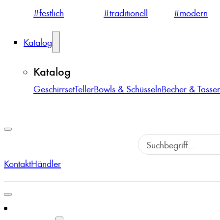
#festlich
#traditionell
#modern
Katalog
Katalog
Geschirrset
Teller
Bowls & Schüsseln
Becher & Tasse
Kontakt
Händler