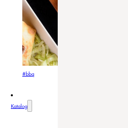
#bbq
Katalog