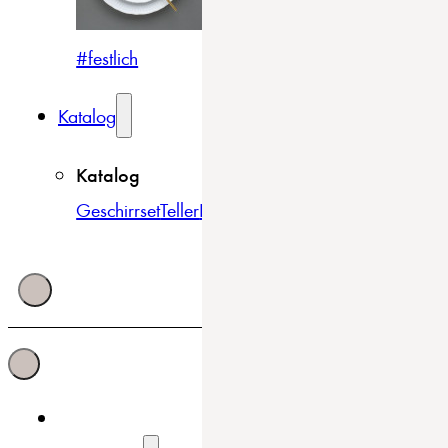
#festlich
#traditionell
#modern
Katalog
Katalog
Geschirrset
Teller
Bowls & Schüsseln
Becher & Tass