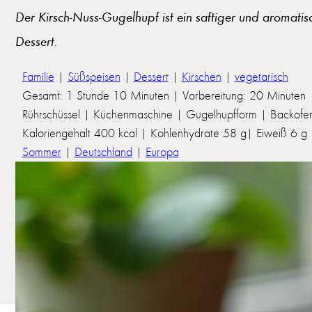
Der Kirsch-Nuss-Gugelhupf ist ein saftiger und aromatis
Dessert.
Familie
|
Süßspeisen
|
Dessert
|
Kirschen
|
vegetarisch
Gesamt: 1 Stunde 10 Minuten | Vorbereitung: 20 Minuten 
Rührschüssel | Küchenmaschine | Gugelhupfform | Backofe
Kaloriengehalt 400 kcal | Kohlenhydrate 58 g| Eiweiß 6 g | 
Sommer
|
Deutschland
|
Europa