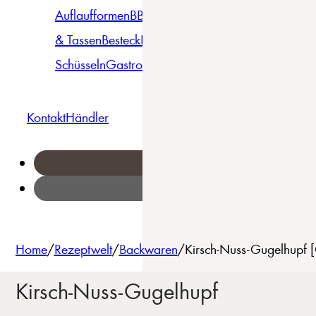
Auflaufformen
BBQ
Becher
Gläser
Pizza &
& Tassen
Besteck
Bowls &
Pasta
Platten
Teller
Seri
Schüsseln
Gastro
Geschirrset
Kontakt
Händler
Home
/
Rezeptwelt
/
Backwaren
/
Kirsch-Nuss-Gugelhupf [
Kirsch-Nuss-Gugelhupf