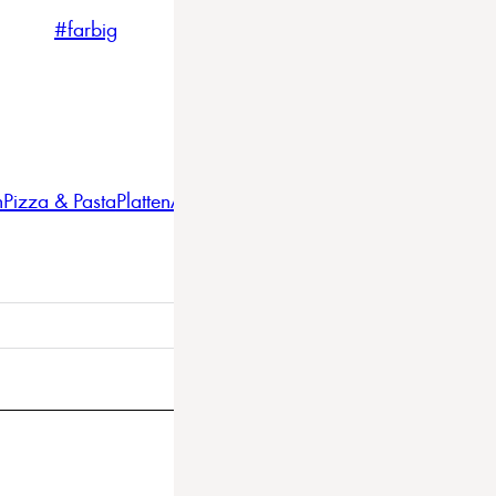
#farbig
#weiss
#nordicstyle
n
Pizza & Pasta
Platten
Auflaufformen
Gläser
Gastro
BBQ
Bestec