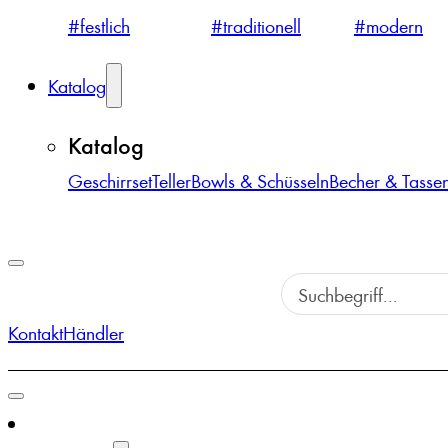
#festlich
#traditionell
#modern
Katalog
Katalog
Geschirrset
Teller
Bowls & Schüsseln
Becher & Tasse
Kontakt
Händler