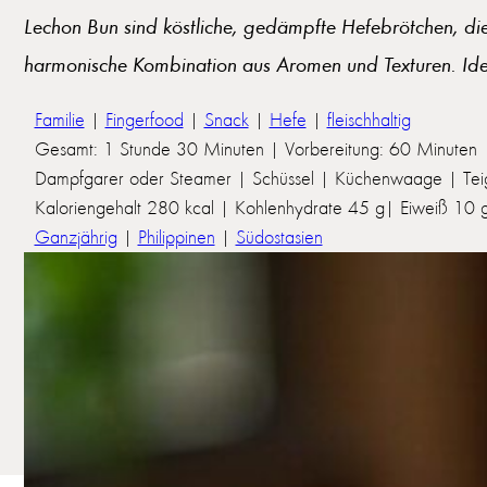
Lechon Bun sind köstliche, gedämpfte Hefebrötchen, die 
harmonische Kombination aus Aromen und Texturen. Idea
Familie
|
Fingerfood
|
Snack
|
Hefe
|
fleischhaltig
Gesamt: 1 Stunde 30 Minuten | Vorbereitung: 60 Minuten 
Dampfgarer oder Steamer | Schüssel | Küchenwaage | Teig
Kaloriengehalt 280 kcal | Kohlenhydrate 45 g| Eiweiß 10 g |
Ganzjährig
|
Philippinen
|
Südostasien