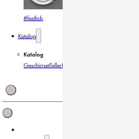
#festlich
#traditionell
#modern
Katalog
Katalog
Geschirrset
Teller
Bowls & Schüsseln
Becher & Tass