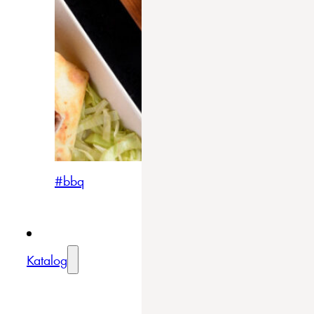
#bbq
Katalog