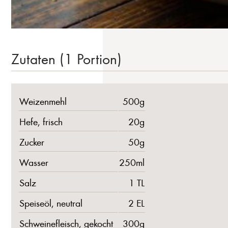
Zutaten (1 Portion)
Weizenmehl
500g
Hefe, frisch
20g
Zucker
50g
Wasser
250ml
Salz
1 TL
Speiseöl, neutral
2 EL
Schweinefleisch, gekocht
300g