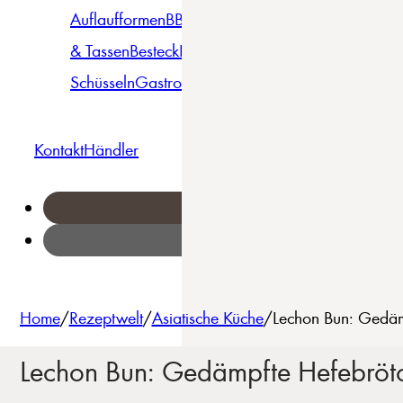
Auflaufformen
BBQ
Becher
Gläser
Pizza &
& Tassen
Besteck
Bowls &
Pasta
Platten
Teller
Seri
Schüsseln
Gastro
Geschirrset
Kontakt
Händler
Home
/
Rezeptwelt
/
Asiatische Küche
/
Lechon Bun: Gedäm
Lechon Bun: Gedämpfte Hefebröt