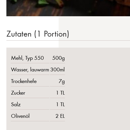
Zutaten (1 Portion)
Mehl, Typ 550
500g
Wasser, lauwarm
300ml
Trockenhefe
7g
Zucker
1 TL
Salz
1 TL
Olivenöl
2 EL