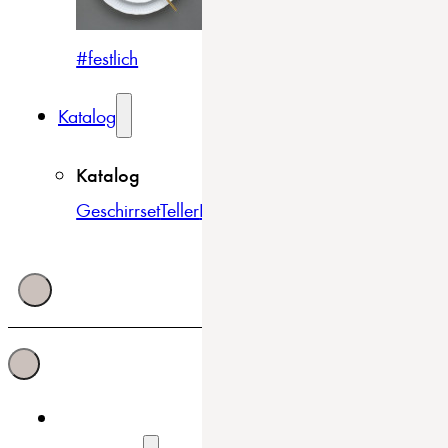
#festlich
#traditionell
#modern
Katalog
Katalog
Geschirrset
Teller
Bowls & Schüsseln
Becher & Tass