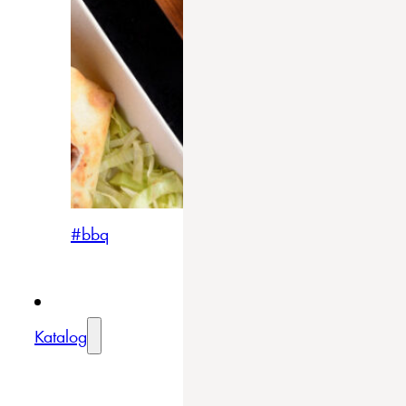
#bbq
Katalog