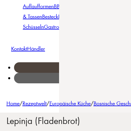
Auflaufformen
BBQ
Becher
Gläser
Pizza &
& Tassen
Besteck
Bowls &
Pasta
Platten
Teller
Seri
Schüsseln
Gastro
Geschirrset
Kontakt
Händler
Home
/
Rezeptwelt
/
Europäische Küche
/
Bosnische Gesch
Lepinja (Fladenbrot)