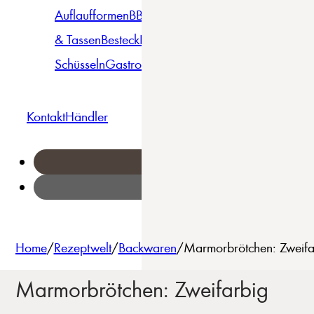
Auflaufformen
BBQ
Becher
Gläser
Pizza &
& Tassen
Besteck
Bowls &
Pasta
Platten
Teller
Seri
Schüsseln
Gastro
Geschirrset
Kontakt
Händler
Home
/
Rezeptwelt
/
Backwaren
/
Marmorbrötchen: Zweifa
Marmorbrötchen: Zweifarbig