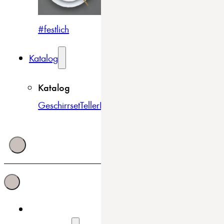
#festlich
#traditionell
#modern
Katalog
Katalog
Geschirrset
Teller
Bowls & Schüsseln
Becher & Tass