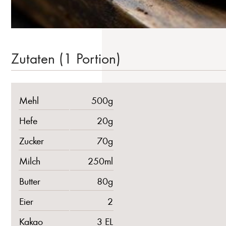
Zutaten (1 Portion)
Mehl
500g
Hefe
20g
Zucker
70g
Milch
250ml
Butter
80g
Eier
2
Kakao
3 EL