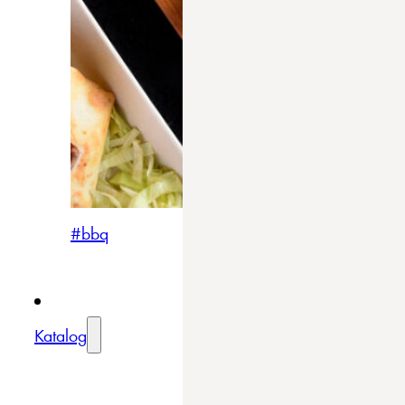
#bbq
Katalog