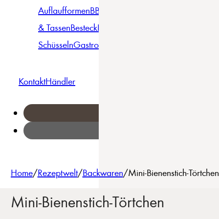
Auflaufformen
BBQ
Becher
Gläser
Pizza &
& Tassen
Besteck
Bowls &
Pasta
Platten
Teller
Seri
Schüsseln
Gastro
Geschirrset
Kontakt
Händler
Home
/
Rezeptwelt
/
Backwaren
/
Mini-Bienenstich-Törtch
Mini-Bienenstich-Törtchen