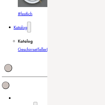
#festlich
#traditionell
#modern
Katalog
Katalog
Geschirrset
Teller
Bowls & Schüsseln
Becher & Tass