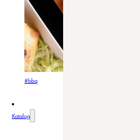
#bbq
Katalog