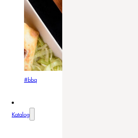
#bbq
Katalog