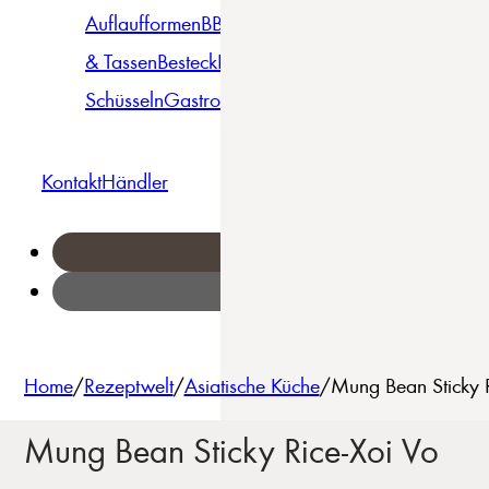
Auflaufformen
BBQ
Becher
Gläser
Pizza &
& Tassen
Besteck
Bowls &
Pasta
Platten
Teller
Seri
Schüsseln
Gastro
Geschirrset
Kontakt
Händler
Home
/
Rezeptwelt
/
Asiatische Küche
/
Mung Bean Sticky R
Mung Bean Sticky Rice-Xoi Vo