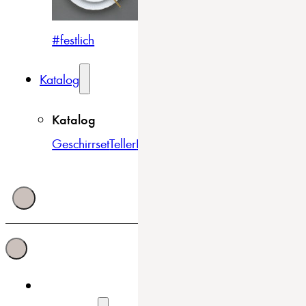
#festlich
#traditionell
#modern
Katalog
Katalog
Geschirrset
Teller
Bowls & Schüsseln
Becher & Tass