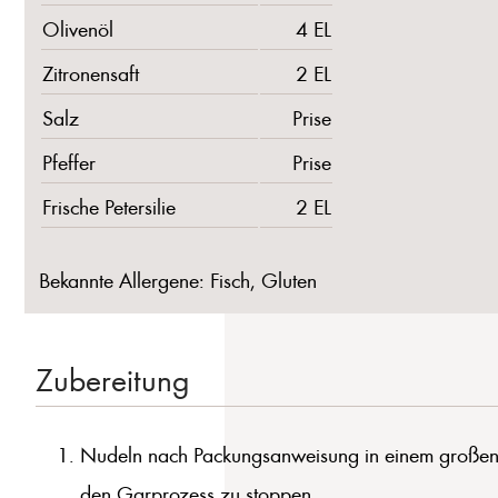
Olivenöl
4 EL
Zitronensaft
2 EL
Salz
Prise
Pfeffer
Prise
Frische Petersilie
2 EL
Bekannte Allergene: Fisch, Gluten
Zubereitung
Nudeln nach Packungsanweisung in einem großen T
den Garprozess zu stoppen.