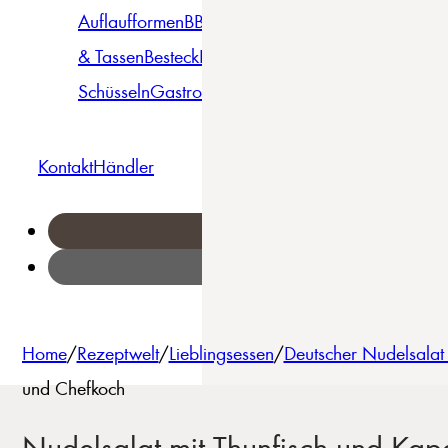
Auflaufformen
BBQ
Becher
Gläser
Pizza &
& Tassen
Besteck
Bowls &
Pasta
Platten
Teller
Seri
Schüsseln
Gastro
Geschirrset
Kontakt
Händler
Home
/
Rezeptwelt
/
Lieblingsessen
/
Deutscher Nudelsalat
und Chefkoch
Nudelsalat mit Thunfisch und Kap