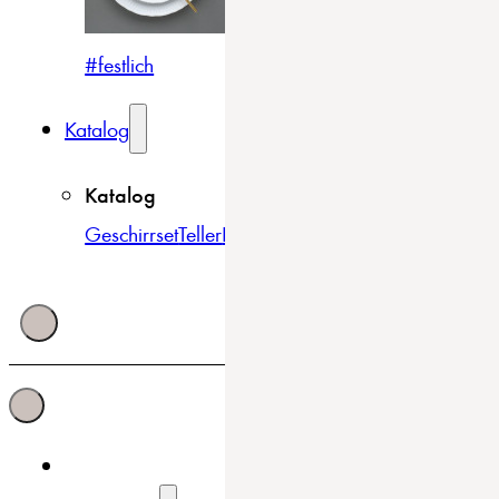
#festlich
#traditionell
#modern
Katalog
Katalog
Geschirrset
Teller
Bowls & Schüsseln
Becher & Tass