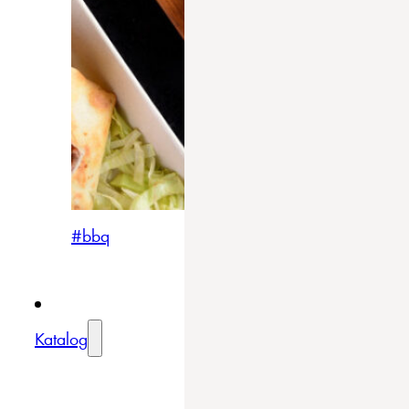
#bbq
Katalog