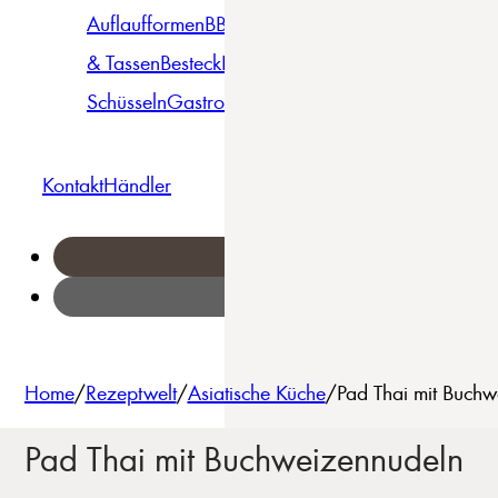
Auflaufformen
BBQ
Becher
Gläser
Pizza &
& Tassen
Besteck
Bowls &
Pasta
Platten
Teller
Seri
Schüsseln
Gastro
Geschirrset
Kontakt
Händler
Home
/
Rezeptwelt
/
Asiatische Küche
/
Pad Thai mit Buchw
Pad Thai mit Buchweizennudeln