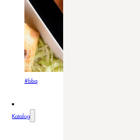
#bbq
Katalog