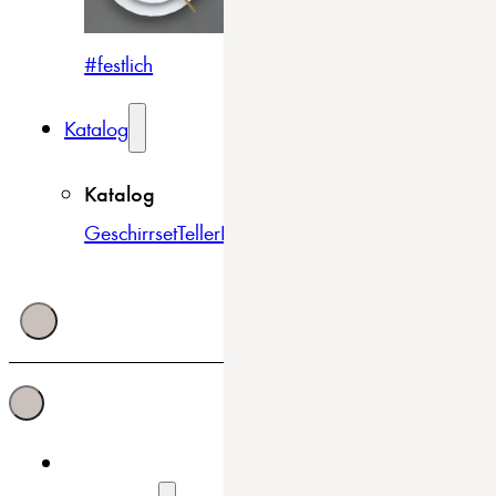
#festlich
#traditionell
#modern
Katalog
Katalog
Geschirrset
Teller
Bowls & Schüsseln
Becher & Tass