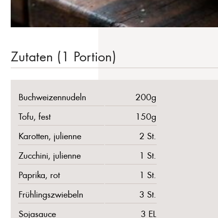
Zutaten (1 Portion)
Buchweizennudeln
200g
Tofu, fest
150g
Karotten, julienne
2 St.
Zucchini, julienne
1 St.
Paprika, rot
1 St.
Frühlingszwiebeln
3 St.
Sojasauce
3 EL