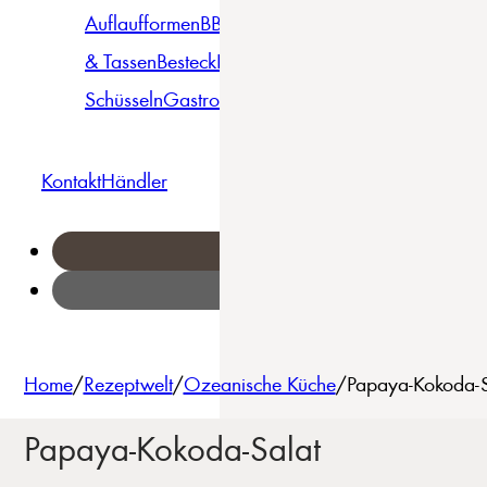
Auflaufformen
BBQ
Becher
Gläser
Pizza &
& Tassen
Besteck
Bowls &
Pasta
Platten
Teller
Seri
Schüsseln
Gastro
Geschirrset
Kontakt
Händler
Home
/
Rezeptwelt
/
Ozeanische Küche
/
Papaya-Kokoda-S
Papaya-Kokoda-Salat