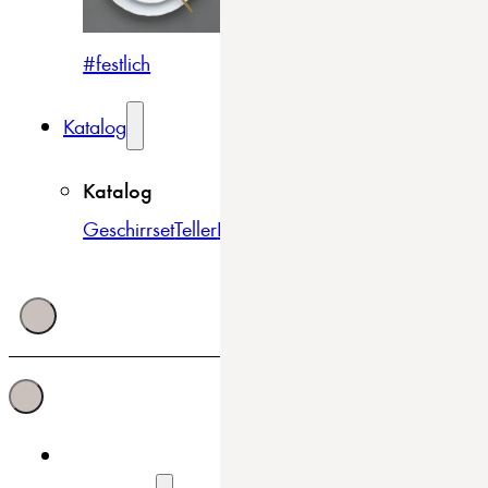
#festlich
#traditionell
#modern
Katalog
Katalog
Geschirrset
Teller
Bowls & Schüsseln
Becher & Tass