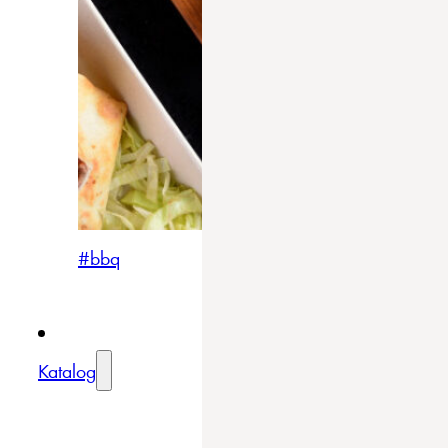
#bbq
Katalog