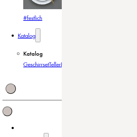
#festlich
#traditionell
#modern
Katalog
Katalog
Geschirrset
Teller
Bowls & Schüsseln
Becher & Tass