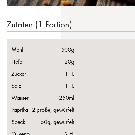
Zutaten (1 Portion)
Mehl
500g
Hefe
20g
Zucker
1 TL
Salz
1 TL
Wasser
250ml
Paprika
2 große, gewürfelt
Speck
150g, gewürfelt
Olivenöl
2 EL