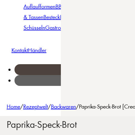
Auflaufformen
BBQ
Becher
Gläser
Pizza &
& Tassen
Besteck
Bowls &
Pasta
Platten
Teller
Seri
Schüsseln
Gastro
Geschirrset
Kontakt
Händler
Home
/
Rezeptwelt
/
Backwaren
/
Paprika-Speck-Brot [Cre
Paprika-Speck-Brot