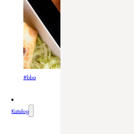
#bbq
Katalog