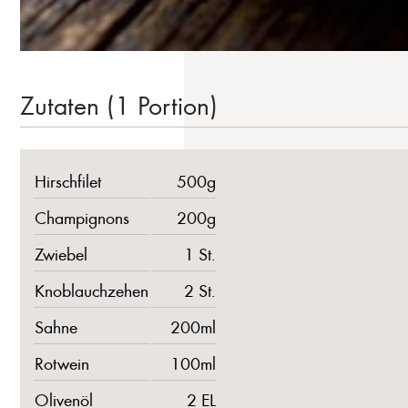
Zutaten (1 Portion)
Hirschfilet
500g
Champignons
200g
Zwiebel
1 St.
Knoblauchzehen
2 St.
Sahne
200ml
Rotwein
100ml
Olivenöl
2 EL