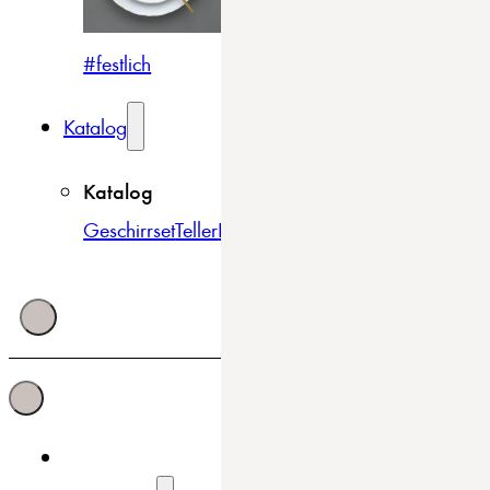
#festlich
#traditionell
#modern
Katalog
Katalog
Geschirrset
Teller
Bowls & Schüsseln
Becher & Tass