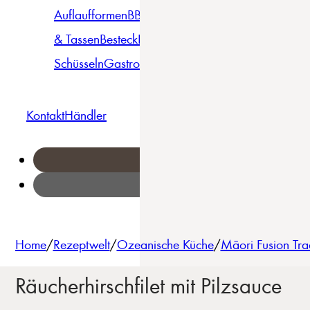
Auflaufformen
BBQ
Becher
Gläser
Pizza &
& Tassen
Besteck
Bowls &
Pasta
Platten
Teller
Seri
Schüsseln
Gastro
Geschirrset
Kontakt
Händler
Home
/
Rezeptwelt
/
Ozeanische Küche
/
Māori Fusion Trad
Räucherhirschfilet mit Pilzsauce