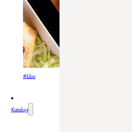
#bbq
Katalog