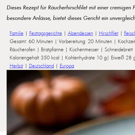
Dieses Rezept für Räucherhirschfilet mit einer cremigen 
besondere Anlässe, bietet dieses Gericht ein unvergleic
Familie
|
Festtagsgerichte
|
Abendessen
|
Hirschfilet
|
fleisc
Gesamt: 60 Minuten | Vorbereitung: 20 Minuten | Kochzei
Räucherofen | Bratpfanne | Küchenmesser | Schneidebrett |
Kaloriengehalt 350 kcal | Kohlenhydrate 10 g| Eiweiß 28 g 
Herbst
|
Deutschland
|
Europa