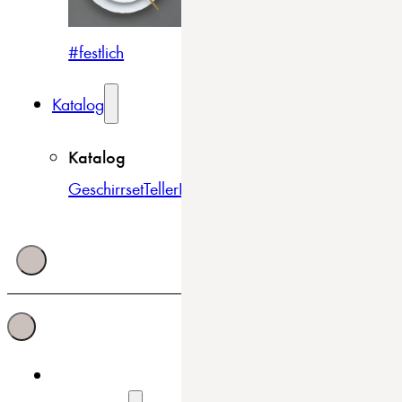
#festlich
#traditionell
#modern
Katalog
Katalog
Geschirrset
Teller
Bowls & Schüsseln
Becher & Tass