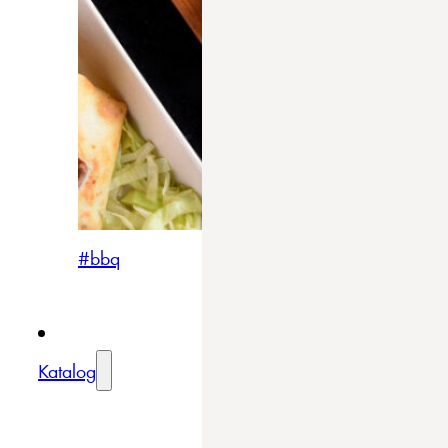
#bbq
Katalog