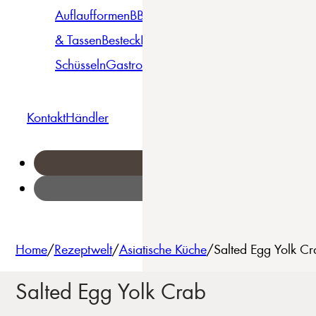
Auflaufformen
BBQ
Becher
Gläser
Pizza &
& Tassen
Besteck
Bowls &
Pasta
Platten
Teller
Seri
Schüsseln
Gastro
Geschirrset
Kontakt
Händler
Home
/
Rezeptwelt
/
Asiatische Küche
/
Salted Egg Yolk Cr
Salted Egg Yolk Crab