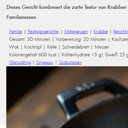
Dieses Gericht kombiniert die zarte Textur von Krabben 
Familienessen.
Familie
|
Festtagsgerichte
|
Mittagessen
|
Krabbe
|
fleischh
Gesamt: 50 Minuten | Vorbereitung: 20 Minuten | Kochzei
Wok | Kochtopf | Kelle | Schneidebrett | Messer
Kaloriengehalt 600 kcal | Kohlenhydrate 15 g| Eiweiß 25 g 
Ganzjährig
|
Singapur
|
Südostasien